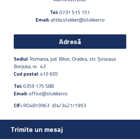
Tel:
0731 515 151
Email:
attila.stokker@stokker.ro
Adresă
Sediul
: Romania, jud. Bihor, Oradea, str. Șoseaua
Borșului, nr. 43
Cod postal
: 410 605
Tel:
0359 175 588
Email:
office@stokker.ro
CIF:
RO4819963 J04/3421/1993
Trimite un mesaj