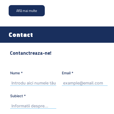
Află mai multe
Contact
Contanctreaza-ne!
Nume
*
Email
*
Subiect
*